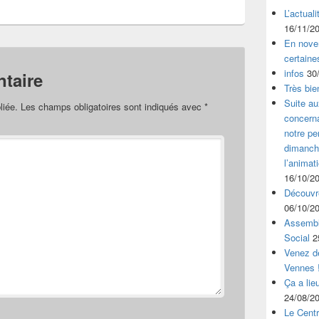
L’actual
16/11/2
En nove
certaine
infos
30
taire
Très bie
Suite au
liée.
Les champs obligatoires sont indiqués avec
*
concerna
notre p
dimanche
l’animat
16/10/2
Découvre
06/10/2
Assembl
Social
2
Venez dé
Vennes 
Ça a lie
24/08/2
Le Centr