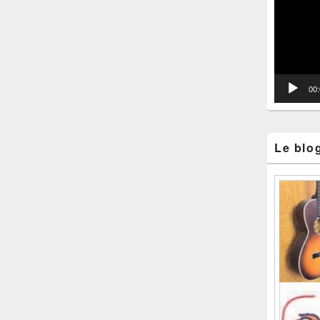
vidéo
00
Le blo