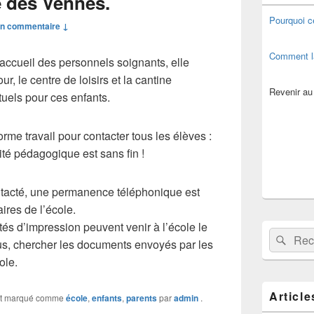
e des Vennes.
de
widget
Pourquoi c
n commentaire ↓
pour
la
barre
Comment l
accueil des personnels soignants, elle
latérale
ur, le centre de loisirs et la cantine
Revenir au
tuels pour ces enfants.
rme travail pour contacter tous les élèves :
ité pédagogique est sans fin !
ntacté, une permanence téléphonique est
ires de l’école.
ltés d’impression peuvent venir à l’école le
Recherche 
Rech
us, chercher les documents envoyés par les
ole.
Article
t marqué comme
école
,
enfants
,
parents
par
admin
.