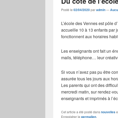
Du coté de l’écol
Posté le
02/04/2020
par
admin
—
Aucu
L’école des Vennes est pôle d’
accueille 10 à 13 enfants par jo
fonctionnent aux horaires habi
Les enseignants ont fait un éno
mails, téléphone… leur créativ
Si vous n’avez pas pu être co
assurée tous les jours aux hora
Les parents qui ont des difficu
mercredi matin, sur rendez-vo
enseignants et imprimés à l’éc
Cet article a été posté dans
nouvelles
e
Enregistrer le
permalien
.