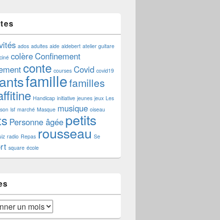
ttes
vités
ados
adultes
aide
aldebert
atelier guitare
colère
Confinement
ciné
conte
nement
Covid
courses
covid19
famille
ants
familles
ffitine
Handicap
initiative
jeunes
jeux
Les
musique
aison
lsf
marché
Masque
oiseau
petits
ts
Personne âgée
rousseau
iz
radio
Repas
Se
rt
square
école
es