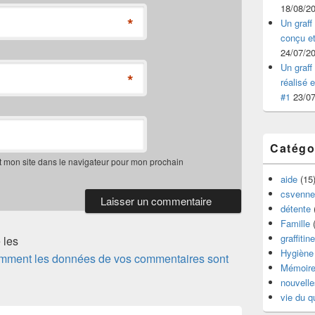
18/08/2
*
Un graff 
conçu et
24/07/2
Un graff 
*
réalisé 
#1
23/0
Catégo
t mon site dans le navigateur pour mon prochain
aide
(15
csvenne
détente
Famille
(
graffitine
 les
Hygiène 
comment les données de vos commentaires sont
Mémoir
nouvelle
vie du q