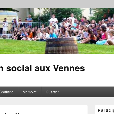
en social aux Vennes
Graffitine
Mémoire
Quartier
Zone
Partici
principale