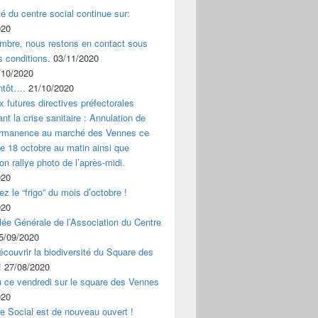
ité du centre social continue sur:
020
mbre, nous restons en contact sous
s conditions.
03/11/2020
/10/2020
ntôt….
21/10/2020
x futures directives préfectorales
nt la crise sanitaire : Annulation de
ermanence au marché des Vennes ce
 18 octobre au matin ainsi que
ion rallye photo de l’après-midi.
020
z le “frigo” du mois d’octobre !
020
ée Générale de l’Association du Centre
5/09/2020
couvrir la biodiversité du Square des
!
27/08/2020
u ce vendredi sur le square des Vennes
020
e Social est de nouveau ouvert !