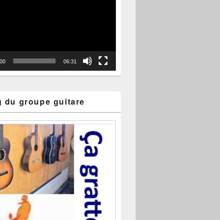
:00
06:31
g du groupe guitare