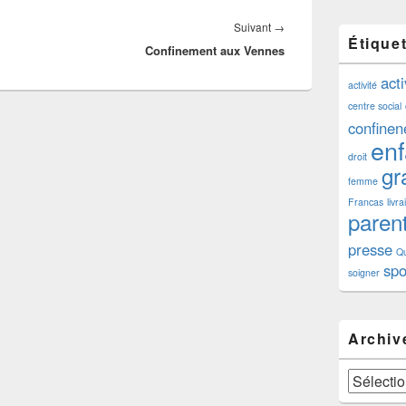
Article
Suivant
→
Étique
Confinement aux Vennes
suivant :
acti
activité
centre social
confine
enf
droit
gra
femme
Francas
livr
paren
presse
Qu
spo
soigner
Archiv
Archives