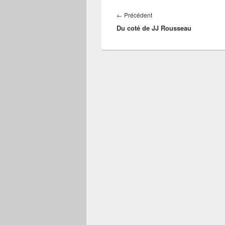
Navigation
de
Article
←
Précédent
l’article
Du coté de JJ Rousseau
précédent :