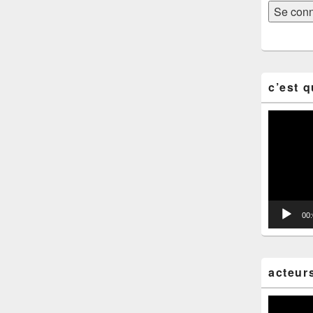
c’est q
Lecteur
vidéo
00
acteur
Lecteur