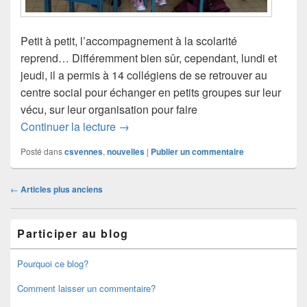
Petit à petit, l’accompagnement à la scolarité
reprend… Différemment bien sûr, cependant, lundi et
jeudi, il a permis à 14 collégiens de se retrouver au
centre social pour échanger en petits groupes sur leur
vécu, sur leur organisation pour faire
Retour sur l’accompagnement scolaire
Continuer la lecture
→
Posté dans
csvennes
,
nouvelles
|
Publier un commentaire
Navigation
←
Articles plus anciens
dans
les
Zone
articles
Participer au blog
principale
de
widget
Pourquoi ce blog?
pour
la
Comment laisser un commentaire?
barre