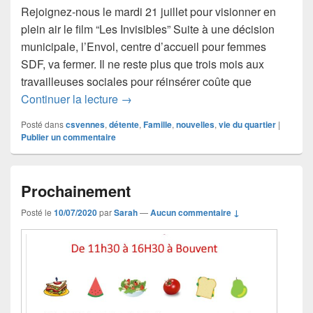
Rejoignez-nous le mardi 21 juillet pour visionner en
plein air le film “Les Invisibles” Suite à une décision
municipale, l’Envol, centre d’accueil pour femmes
SDF, va fermer. Il ne reste plus que trois mois aux
travailleuses sociales pour réinsérer coûte que
A ne pas louper !
Continuer la lecture
→
Posté dans
csvennes
,
détente
,
Famille
,
nouvelles
,
vie du quartier
|
Publier un commentaire
Prochainement
Posté le
10/07/2020
par
Sarah
—
Aucun commentaire ↓