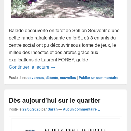
Balade découverte en forêt de Seillon Souvenir d’une
petite rando rafraichissante en forêt, où 8 enfants du
centre social ont pu découvrir sous forme de jeux, le
milieu des insectes et des arbres grâce aux
explications de Laurent FOREY, guide
Retour sur l’atelier des primaires
Continuer la lecture
→
Posté dans
csvennes
,
détente
,
nouvelles
|
Publier un commentaire
Dès aujourd’hui sur le quartier
Posté le
29/06/2020
par
Sarah
—
Aucun commentaire ↓