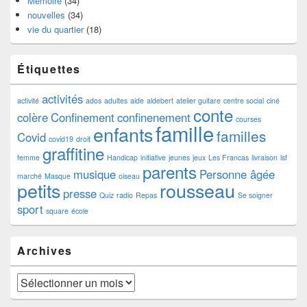
Mémoire
(34)
nouvelles
(34)
vie du quartier
(18)
Étiquettes
activités
activité
ados
adultes
aide
aldebert
atelier guitare
centre social
ciné
conte
colère
Confinement
confinenement
courses
famille
enfants
familles
Covid
covid19
droit
graffitine
femme
Handicap
initiative
jeunes
jeux
Les Francas
livraison
lsf
parents
musique
Personne âgée
marché
Masque
oiseau
petits
rousseau
presse
Quiz
radio
Repas
Se soigner
sport
square
école
Archives
Archives