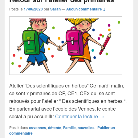
Posté le
17/06/2020
par
Sarah
—
Aucun commentaire ↓
Atelier “Des scientifiques en herbes” Ce mardi matin,
ce sont 7 primaires de CP, CE1, CE2 qui se sont
retrouvés pour l’atelier ” Des scientifiques en herbes “.
En partenariat avec l’école des Vennes, le centre
Retour sur l’ateli
social a pu accueillir
Continuer la lecture
→
Posté dans
csvennes
,
détente
,
Famille
,
nouvelles
|
Publier un
commentaire