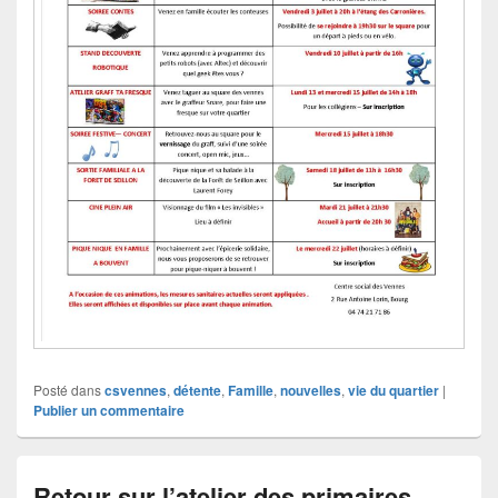
Posté dans
csvennes
,
détente
,
Famille
,
nouvelles
,
vie du quartier
|
Publier un commentaire
Retour sur l’atelier des primaires