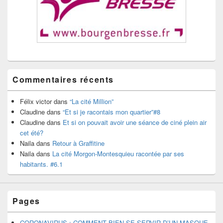
Commentaires récents
Félix victor
dans
“La cité Million”
Claudine
dans
“Et si je racontais mon quartier”#8
Claudine
dans
Et si on pouvait avoir une séance de ciné plein air
cet été?
Naila
dans
Retour à Graffitine
Naila
dans
La cité Morgon-Montesquieu racontée par ses
habitants. #6.1
Pages
CORONAVIRUS : COMMENT BIEN SE SERVIR D’UN MASQUE