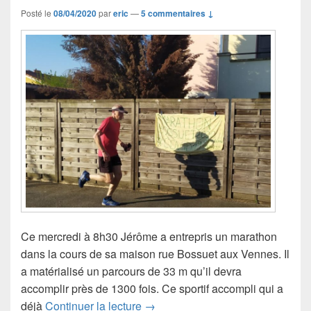
Posté le
08/04/2020
par
eric
—
5 commentaires ↓
Ce mercredi à 8h30 Jérôme a entrepris un marathon
dans la cours de sa maison rue Bossuet aux Vennes. Il
a matérialisé un parcours de 33 m qu’il devra
accomplir près de 1300 fois. Ce sportif accompli qui a
Objectif marathon !!! ce mercredi
déjà
Continuer la lecture
→