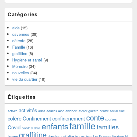
Catégories
aide
(15)
csvennes
(28)
détente
(28)
Famille
(16)
graffitine
(8)
Hygiène et santé
(9)
Mémoire
(34)
nouvelles
(34)
vie du quartier
(18)
Étiquettes
activités
activité
ados
adultes
aide
aldebert
atelier guitare
centre social
ciné
conte
colère
Confinement
confinenement
courses
famille
enfants
familles
Covid
covid19
droit
graffitine
femme
Handicap
initiative
jeunes
jeux
Les Francas
livraison
lsf