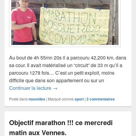
Au bout de 4h 55mn 20s il a parcouru 42,200 km, dans
sa cour. Il avait matérialisé un “circuit” de 33 m qu’il a
parcouru 1278 fois… C’est un petit exploit, moins
difficile que dans son appartement ou sur un
Il l’a fait, son marathon !!!
Continuer la lecture
→
Posté dans
nouvelles
|
Marqué comme
sport
|
2
commentaires
Objectif marathon !!! ce mercredi
matin aux Vennes.