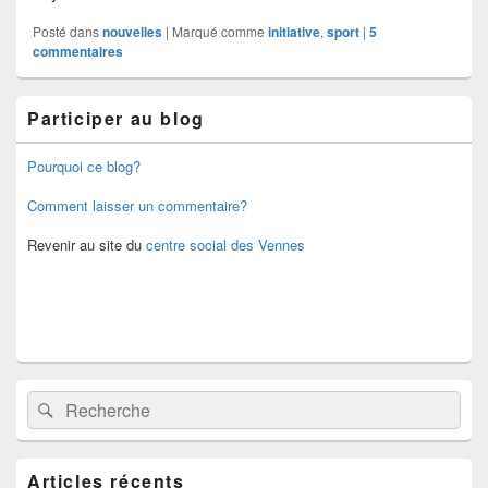
Posté dans
nouvelles
|
Marqué comme
initiative
,
sport
|
5
commentaires
Zone
Participer au blog
principale
de
widget
Pourquoi ce blog?
pour
la
Comment laisser un commentaire?
barre
latérale
Revenir au site du
centre social des Vennes
Recherche :
Rechercher
Articles récents