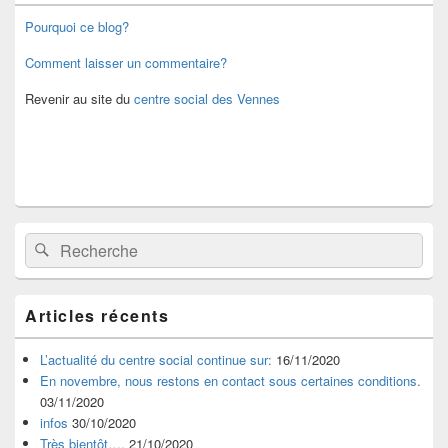
de
widget
Pourquoi ce blog?
pour
la
Comment laisser un commentaire?
barre
latérale
Revenir au site du
centre social des Vennes
Recherche :
Rechercher
Articles récents
L’actualité du centre social continue sur:
16/11/2020
En novembre, nous restons en contact sous certaines conditions.
03/11/2020
infos
30/10/2020
Très bientôt….
21/10/2020