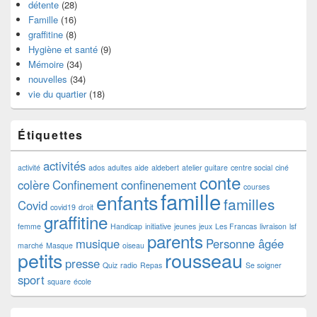
détente
(28)
Famille
(16)
graffitine
(8)
Hygiène et santé
(9)
Mémoire
(34)
nouvelles
(34)
vie du quartier
(18)
Étiquettes
activités
activité
ados
adultes
aide
aldebert
atelier guitare
centre social
ciné
conte
colère
Confinement
confinenement
courses
famille
enfants
familles
Covid
covid19
droit
graffitine
femme
Handicap
initiative
jeunes
jeux
Les Francas
livraison
lsf
parents
musique
Personne âgée
marché
Masque
oiseau
petits
rousseau
presse
Quiz
radio
Repas
Se soigner
sport
square
école