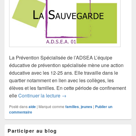
La Prévention Spécialisée de l’ADSEA L’équipe
éducative de prévention spécialisée mène une action
éducative avec les 12-25 ans. Elle travaille dans le
quartier notamment en lien avec les collèges, les
élèves et les familles. En cette période de confinement
Des associations à votre écoute.
elle
Continuer la lecture
→
Posté dans
aide
|
Marqué comme
familles
,
jeunes
|
Publier un
commentaire
Zone
Participer au blog
principale