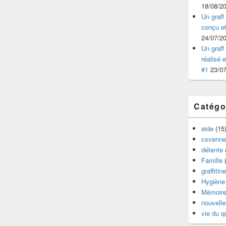
18/08/2
Un graff 
conçu et
24/07/2
Un graff 
réalisé 
#1
23/0
Catégo
aide
(15
csvenne
détente
Famille
(
graffitine
Hygiène 
Mémoir
nouvelle
vie du q