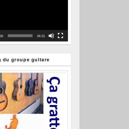
:00
06:31
g du groupe guitare