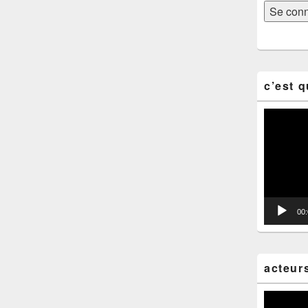
c’est q
Lecteur
vidéo
00
acteur
Lecteur