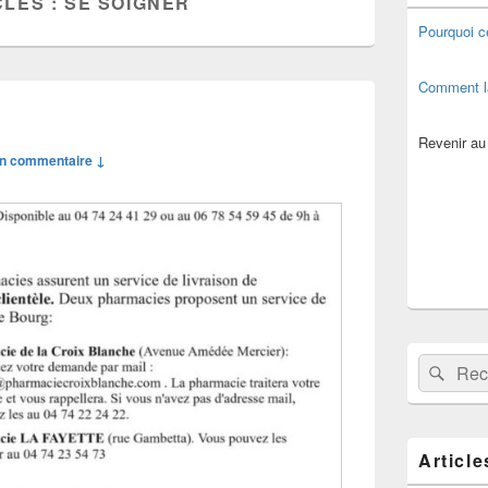
CLÉS :
SE SOIGNER
de
widget
Pourquoi c
pour
la
barre
Comment l
latérale
Revenir au
n commentaire ↓
Recherche 
Rech
Article