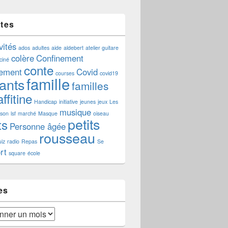
ttes
vités
ados
adultes
aide
aldebert
atelier guitare
colère
Confinement
ciné
conte
nement
Covid
courses
covid19
famille
ants
familles
ffitine
Handicap
initiative
jeunes
jeux
Les
musique
aison
lsf
marché
Masque
oiseau
petits
ts
Personne âgée
rousseau
iz
radio
Repas
Se
rt
square
école
es