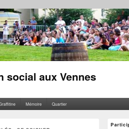
en social aux Vennes
Graffitine
Mémoire
Quartier
Zone
Partici
principale