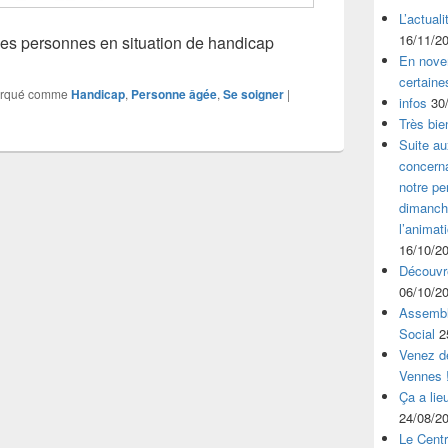
L’actual
16/11/2
es personnes en situation de handicap
En nove
certaine
rqué comme
Handicap
,
Personne âgée
,
Se soigner
|
infos
30
Très bie
Suite au
concerna
notre p
dimanche
l’animat
16/10/2
Découvre
06/10/2
Assembl
Social
2
Venez dé
Vennes 
Ça a lie
24/08/2
Le Centr