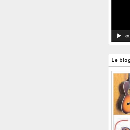
vidéo
00
Le blo