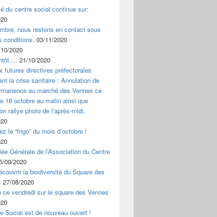
ité du centre social continue sur:
020
mbre, nous restons en contact sous
s conditions.
03/11/2020
/10/2020
ntôt….
21/10/2020
x futures directives préfectorales
nt la crise sanitaire : Annulation de
ermanence au marché des Vennes ce
 18 octobre au matin ainsi que
ion rallye photo de l’après-midi.
020
z le “frigo” du mois d’octobre !
020
ée Générale de l’Association du Centre
5/09/2020
couvrir la biodiversité du Square des
!
27/08/2020
u ce vendredi sur le square des Vennes
020
e Social est de nouveau ouvert !