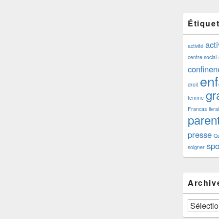
Étique
acti
activité
centre social
confine
enf
droit
gra
femme
Francas
livr
paren
presse
Qu
spo
soigner
Archiv
Archives