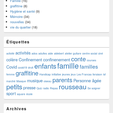
Famille
(16)
graffitine
(8)
Hygiène et santé
(9)
Mémoire
(34)
nouvelles
(34)
vie du quartier
(18)
Étiquettes
activités
activité
ados
adultes
aide
aldebert
atelier guitare
centre social
ciné
conte
colère
Confinement
confinenement
courses
famille
enfants
familles
Covid
covid19
droit
graffitine
femme
Handicap
initiative
jeunes
jeux
Les Francas
livraison
lsf
parents
musique
Personne âgée
marché
Masque
oiseau
petits
rousseau
presse
Quiz
radio
Repas
Se soigner
sport
square
école
Archives