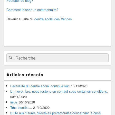
Pourquoi ce blog?
pour
la
Comment laisser un commentaire?
barre
latérale
Revenir au site du
centre social des Vennes
Recherche :
Rechercher
Articles récents
L’actualité du centre social continue sur:
16/11/2020
En novembre, nous restons en contact sous certaines conditions.
03/11/2020
infos
30/10/2020
Très bientôt….
21/10/2020
Suite aux futures directives préfectorales concernant la crise