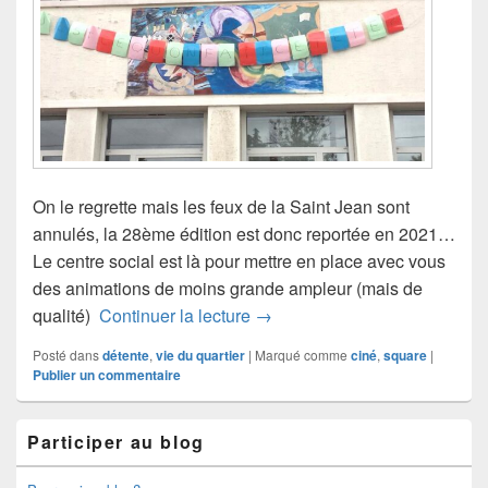
On le regrette mais les feux de la Saint Jean sont
annulés, la 28ème édition est donc reportée en 2021…
Le centre social est là pour mettre en place avec vous
des animations de moins grande ampleur (mais de
Qu’est-ce qu’on fait cet été ?
qualité)
Continuer la lecture
→
Posté dans
détente
,
vie du quartier
|
Marqué comme
ciné
,
square
|
Publier un commentaire
Zone
Participer au blog
principale
de
widget