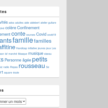
ttes
vités
ados
adultes
aide
aldebert
atelier guitare
colère
Confinement
ciné
conte
nement
Covid
courses
covid19
famille
ants
familles
ffitine
Handicap
initiative
jeunes
jeux
Les
musique
aison
lsf
marché
Masque
oiseau
petits
ts
Personne âgée
rousseau
iz
radio
Repas
Se
rt
square
école
es