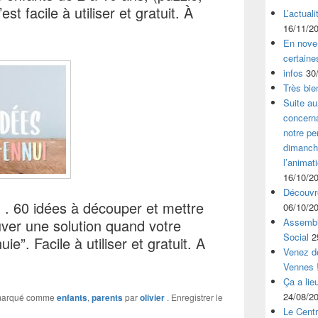
st facile à utiliser et gratuit. À
L’actual
16/11/2
En nove
certaine
infos
30
Très bie
Suite au
concerna
notre p
dimanche
l’animat
16/10/2
Découvre
”
. 60 idées à découper et mettre
06/10/2
uver une solution quand votre
Assembl
Social
2
ie”. Facile à utiliser et gratuit. A
Venez dé
Vennes 
Ça a lie
24/08/2
marqué comme
enfants
,
parents
par
olivier
. Enregistrer le
Le Centr