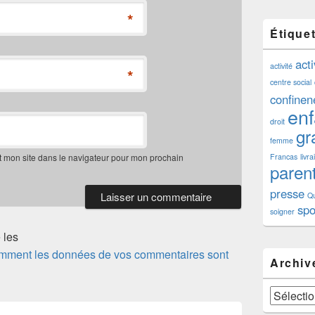
*
Étique
acti
activité
*
centre social
confine
enf
droit
gra
femme
t mon site dans le navigateur pour mon prochain
Francas
livr
paren
presse
Qu
spo
soigner
 les
comment les données de vos commentaires sont
Archiv
Archives