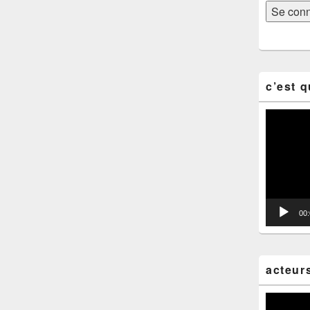
c’est q
Lecteur
vidéo
00
acteur
Lecteur