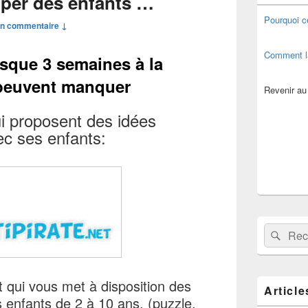
uper des enfants …
de
widget
Pourquoi c
n commentaire ↓
pour
la
barre
Comment l
sque 3 semaines à la
latérale
 peuvent manquer
Revenir au
ui proposent des idées
vec ses enfants:
Recherche 
Rech
t qui vous met à disposition des
Article
s enfants de 2 à 10 ans, (puzzle,