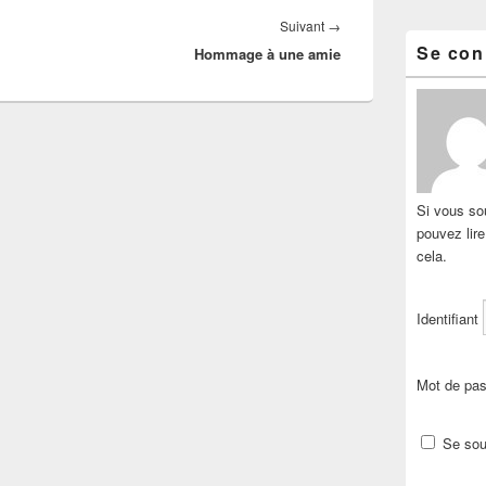
Article
Suivant
→
Se con
Hommage à une amie
suivant :
Si vous sou
pouvez lir
cela.
Identifiant
Mot de pa
Se sou