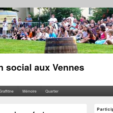
en social aux Vennes
Graffitine
Mémoire
Quartier
Zone
Partici
principale