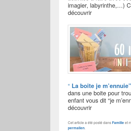
imagier, labyrinthe,…) C’e
découvrir
“
La boite je m’ennuie
dans une boite pour tro
enfant vous dit “je m’ennu
découvrir
Cet article a été posté dans
Famille
et 
permalien
.