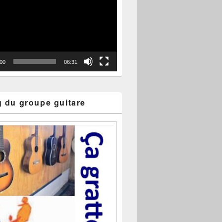
:00
06:31
g du groupe guitare