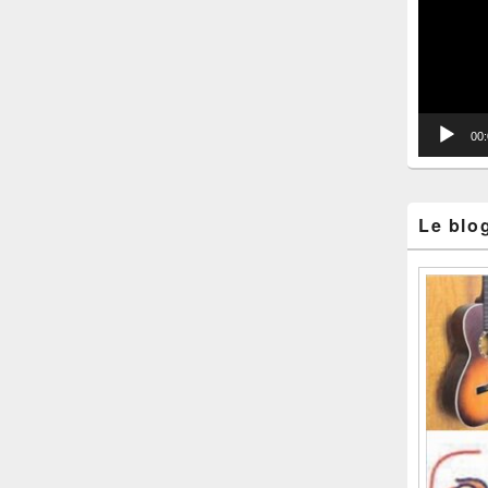
vidéo
00
Le blo