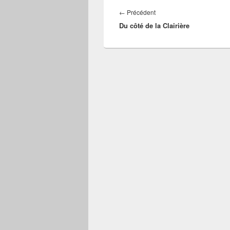
Navigation
de
Article
←
Précédent
l’article
Du côté de la Clairière
précédent :