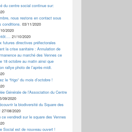
ité du centre social continue sur:
020
mbre, nous restons en contact sous
s conditions.
03/11/2020
/10/2020
ntôt….
21/10/2020
x futures directives préfectorales
nt la crise sanitaire : Annulation de
ermanence au marché des Vennes ce
 18 octobre au matin ainsi que
ion rallye photo de l’après-midi.
020
z le “frigo” du mois d’octobre !
020
ée Générale de l’Association du Centre
5/09/2020
couvrir la biodiversité du Square des
!
27/08/2020
u ce vendredi sur le square des Vennes
020
e Social est de nouveau ouvert !