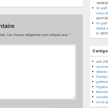
18/08/2
Un graff 
conçu et
24/07/2
Un graff 
taire
réalisé 
#1
23/0
liée.
Les champs obligatoires sont indiqués avec
*
Catégo
aide
(15
csvenne
détente
Famille
(
graffitine
Hygiène 
Mémoir
nouvelle
vie du q