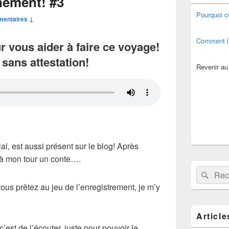
nement! #3
de
widget
Pourquoi c
mentaires ↓
pour
la
barre
Comment l
 vous aider à faire ce voyage!
latérale
 sans attestation!
Revenir au
l, est aussi présent sur le blog! Après
 à mon tour un conte….
Recherche 
Rech
vous prêtez au jeu de l’enregistrement, je m’y
Article
’est de l’écouter, juste pour pouvoir le