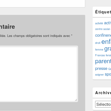
Étique
acti
activité
taire
centre social
confine
liée.
Les champs obligatoires sont indiqués avec
*
enf
droit
gra
femme
Francas
livr
paren
presse
Qu
spo
soigner
Archiv
Archives