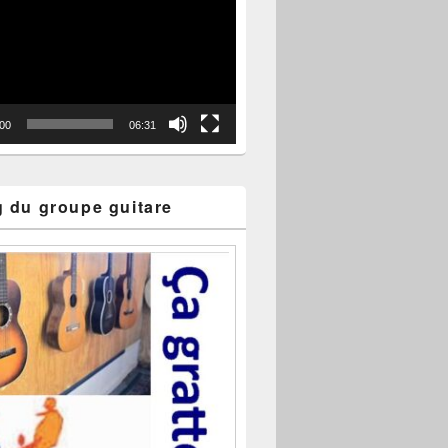
:00
06:31
g du groupe guitare