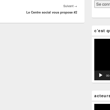
Article
Suivant
→
Le Centre social vous propose #2
suivant :
c’est q
Lecteur
vidéo
00
acteur
Lecteur