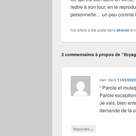
redire à son tour, en le reprod
personnelle… un peu comme le
Cet article a été posté dans
détente
et 
3 commentaires à propos de “Voyag
Gen'
dans
11/05/2020
” Parole et musiqu
Parole exceptionn
Je vais, bien en
demande de la co
↓
Répondre