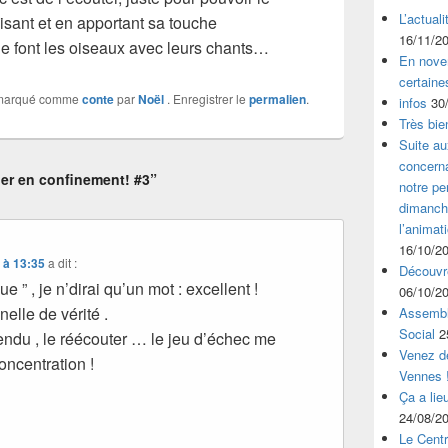
L’actual
uisant et en apportant sa touche
16/11/2
 font les oiseaux avec leurs chants…
En nove
certaine
marqué comme
conte
par
Noël
. Enregistrer le
permalien
.
infos
30
Très bie
Suite au
concerna
er en confinement! #3”
notre p
dimanche
l’animat
16/10/2
 à 13:35
a dit :
Découvre
e ” , je n’dirai qu’un mot : excellent !
06/10/2
elle de vérité .
Assembl
Social
2
tendu , le réécouter … le jeu d’échec me
Venez dé
ncentration !
Vennes 
Ça a lie
24/08/2
Le Centr