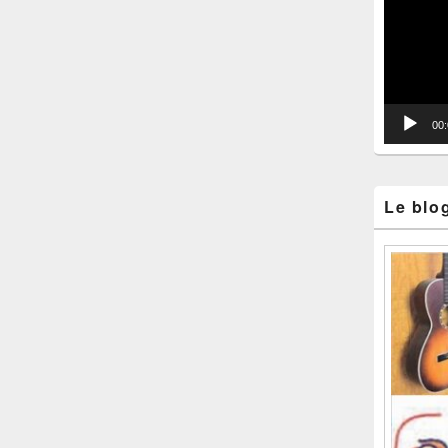
vidéo
00
Le blo