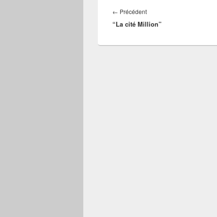
Navigation
de
Article
←
Précédent
l’article
“La cité Million”
précédent :