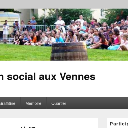
en social aux Vennes
Graffitine
Mémoire
Quartier
Zone
Partici
principale