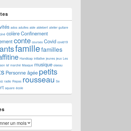
ttes
vités
ados
adultes
aide
aldebert
atelier guitare
colère
Confinement
ciné
conte
nement
Covid
courses
covid19
famille
ants
familles
ffitine
Handicap
initiative
jeunes
jeux
Les
musique
aison
lsf
marché
Masque
oiseau
petits
ts
Personne âgée
rousseau
iz
radio
Repas
Se
rt
square
école
es