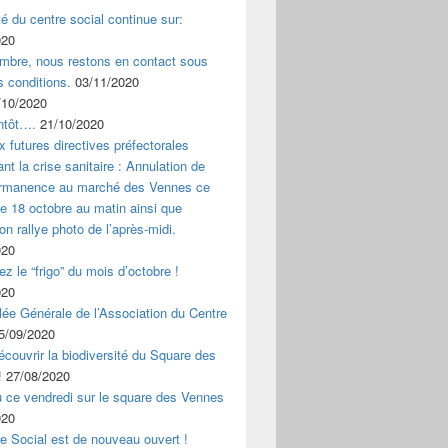
ité du centre social continue sur:
020
mbre, nous restons en contact sous
s conditions.
03/11/2020
/10/2020
ntôt….
21/10/2020
x futures directives préfectorales
nt la crise sanitaire : Annulation de
ermanence au marché des Vennes ce
 18 octobre au matin ainsi que
ion rallye photo de l’après-midi.
020
z le “frigo” du mois d’octobre !
020
ée Générale de l’Association du Centre
5/09/2020
couvrir la biodiversité du Square des
!
27/08/2020
u ce vendredi sur le square des Vennes
020
e Social est de nouveau ouvert !