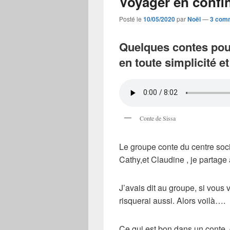
Voyager en confi
Posté le
10/05/2020
par
Noël
—
3 com
Quelques contes pour
en toute simplicité et
Conte de Sissa
Le groupe conte du centre socia
Cathy,et Claudine , je partage
J’avais dit au groupe, si vous 
risquerai aussi. Alors voilà….
Ce qui est bon dans un conte, c