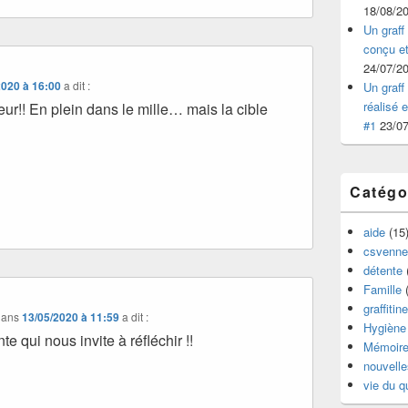
18/08/2
Un graff 
conçu et
24/07/2
2020 à 16:00
a dit :
Un graff 
réalisé 
eur!! En plein dans le mille… mais la cible
#1
23/0
Catégo
aide
(15
csvenne
détente
Famille
(
graffitine
ans
13/05/2020 à 11:59
a dit :
Hygiène 
e qui nous invite à réfléchir !!
Mémoir
nouvelle
vie du q